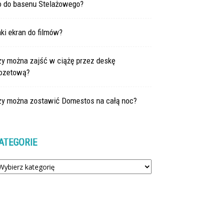
o do basenu Stelażowego?
ki ekran do filmów?
zy można zajść w ciążę przez deskę
lozetową?
zy można zostawić Domestos na całą noc?
ATEGORIE
tegorie