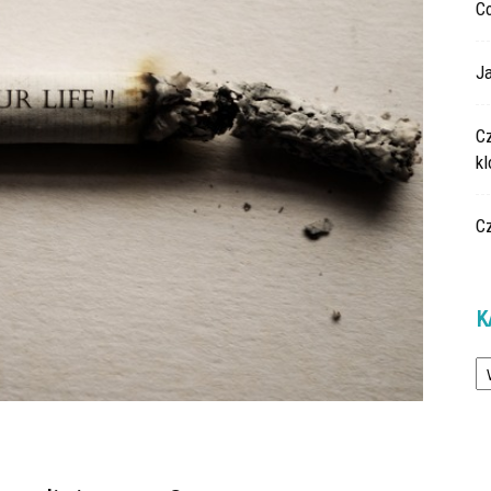
C
Ja
C
k
C
K
Ka