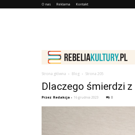
O nas
Reklama
Kontakt
Strona główna
Blog
Strona 205
Dlaczego śmierdzi z
Przez
Redakcja
-
16 grudnia 2023
0