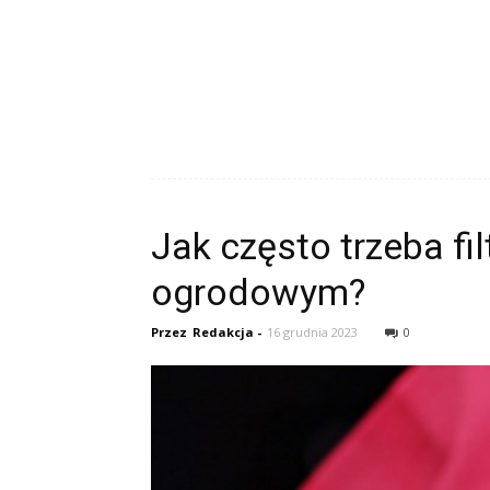
Jak często trzeba f
ogrodowym?
Przez
Redakcja
-
16 grudnia 2023
0