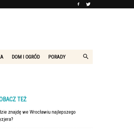
KA
DOM I OGRÓD
PORADY
OBACZ TEŻ
dzie znajdę we Wrocławiu najlepszego
yzjera?