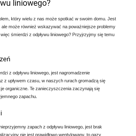
ywu liniowego?
blem, który wielu z nas może spotkać w swoim domu. Jest
w, ale może również wskazywać na poważniejsze problemy
ięc śmierdzi z odpływu liniowego? Przyjrzyjmy się temu
czeń
dzi z odpływu liniowego, jest nagromadzenie
az z upływem czasu, w naszych rurach gromadzą się
ncje organiczne. Te zanieczyszczenia zaczynają się
zyjemnego zapachu.
i
eprzyjemny zapach z odpływu liniowego, jest brak
alizacyjny nie jest prawidłowo wentylowany, to gazy