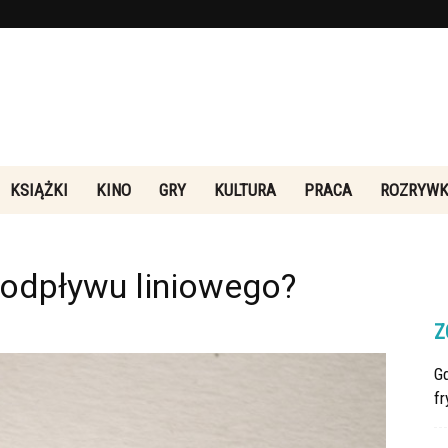
KSIĄŻKI
KINO
GRY
KULTURA
PRACA
ROZRYW
Rebeliakultury.pl
 odpływu liniowego?
Z
G
fr