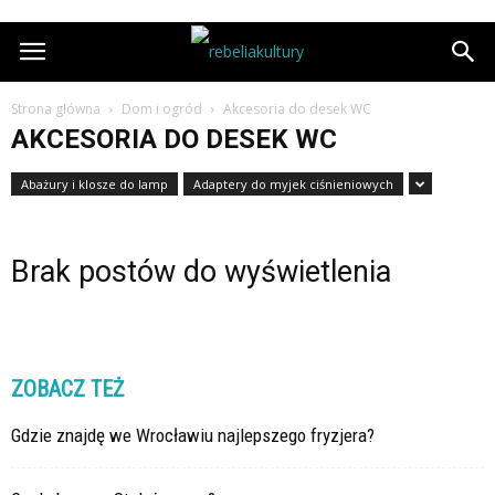
Strona główna
Dom i ogród
Akcesoria do desek WC
AKCESORIA DO DESEK WC
Abażury i klosze do lamp
Adaptery do myjek ciśnieniowych
Brak postów do wyświetlenia
ZOBACZ TEŻ
Gdzie znajdę we Wrocławiu najlepszego fryzjera?