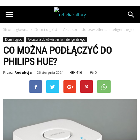
Strona główna
Dom i ogród
Akcesoria do oświetlenia inteligentnego
Dom i ogród
Akcesoria do oświetlenia inteligentnego
CO MOŻNA PODŁĄCZYĆ DO
PHILIPS HUE?
Przez
Redakcja
-
26 sierpnia 2024
416
0