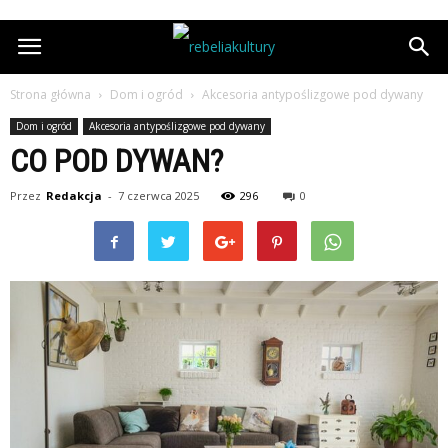
Strona główna
Dom i ogród
Akcesoria antypoślizgowe pod dywany
Dom i ogród
Akcesoria antypoślizgowe pod dywany
CO POD DYWAN?
Przez
Redakcja
-
7 czerwca 2025
296
0