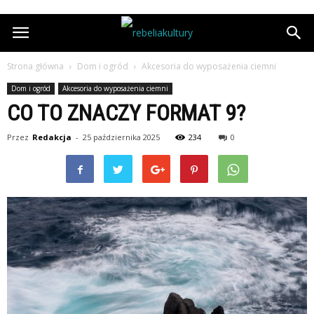
Strona główna
Dom i ogród
Akcesoria do wyposażenia ciemni
Dom i ogród
Akcesoria do wyposażenia ciemni
CO TO ZNACZY FORMAT 9?
Przez
Redakcja
-
25 października 2025
234
0