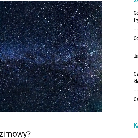
Z
G
fr
C
Ja
C
k
C
K
i zimowy?
Ka