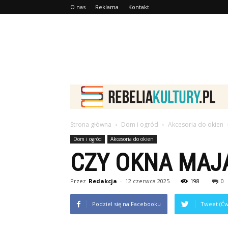
O nas
Reklama
Kontakt
Strona główna
Dom i ogród
Akcesoria do okien
Dom i ogród
Akcesoria do okien
CZY OKNA MAJĄ
Przez
Redakcja
-
12 czerwca 2025
198
0
Podziel się na Facebooku
Tweet (Ćw