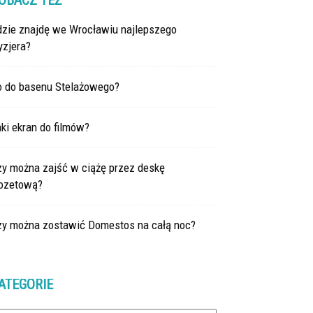
OBACZ TEŻ
dzie znajdę we Wrocławiu najlepszego
yzjera?
o do basenu Stelażowego?
ki ekran do filmów?
zy można zajść w ciążę przez deskę
lozetową?
zy można zostawić Domestos na całą noc?
ATEGORIE
tegorie