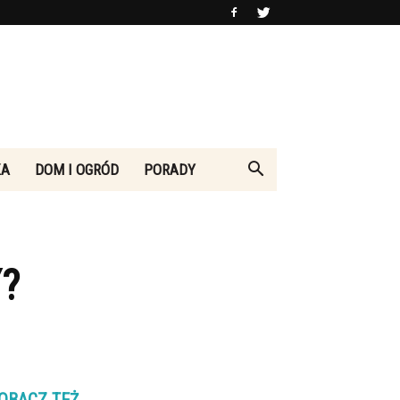
KA
DOM I OGRÓD
PORADY
?