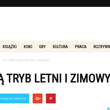
Rebeliakultury.pl
KSIĄŻKI
KINO
GRY
KULTURA
PRACA
ROZRYW
Czy okna mają tryb letni i zimowy?
 TRYB LETNI I ZIMOWY
ierkaj) na Twitterze