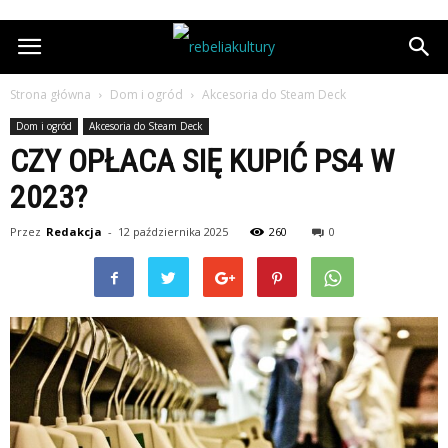
Strona główna
Dom i ogród
Akcesoria do Steam Deck
Dom i ogród
Akcesoria do Steam Deck
CZY OPŁACA SIĘ KUPIĆ PS4 W
2023?
Przez
Redakcja
-
12 października 2025
260
0