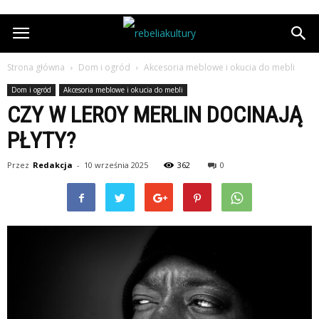
Strona główna
Dom i ogród
Akcesoria meblowe i okucia do mebli
Dom i ogród
Akcesoria meblowe i okucia do mebli
CZY W LEROY MERLIN DOCINAJĄ
PŁYTY?
Przez
Redakcja
-
10 września 2025
362
0