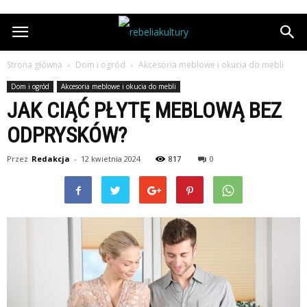
Strona główna
Dom i ogród
Akcesoria meblowe i okucia do mebli
Dom i ogród
Akcesoria meblowe i okucia do mebli
JAK CIĄĆ PŁYTĘ MEBLOWĄ BEZ
ODPRYSKÓW?
Przez
Redakcja
-
12 kwietnia 2024
817
0