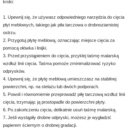
kroki:
1. Upewnij się, że używasz odpowiedniego narzędzia do cięcia
płyt meblowych, takiego jak piła tarczowa o drobnoziarnistej
ostrzu.
2. Przygotuj płytę meblową, oznaczając miejsce cięcia za
pomocą ołówka i linijki.
3. Przed przystąpieniem do cięcia, przyklej taśmę malarską
wzdłuż linii cięcia. Taśma pomoże zminimalizować ryzyko
odprysków.
4. Upewnij się, że płytę meblową umieszczasz na stabilnej
powierzchni, np. na stelażu lub dwóch podporach.
5. Powoli i równomiernie przeprowadź piłę tarczową wzdłuż linii
cięcia, trzymając ją prostopadle do powierzchni płyty.
6. Po zakończeniu cięcia, delikatnie usuń taśmę malarską.
7. Jeśli wystąpiły drobne odpryski, możesz je wygładzić
papierem ściernym o drobnej gradacji.