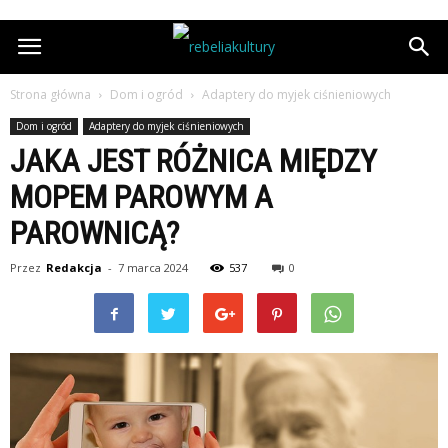
Strona główna
Dom i ogród
Adaptery do myjek ciśnieniowych
Dom i ogród
Adaptery do myjek ciśnieniowych
JAKA JEST RÓŻNICA MIĘDZY
MOPEM PAROWYM A
PAROWNICĄ?
Przez
Redakcja
-
7 marca 2024
537
0