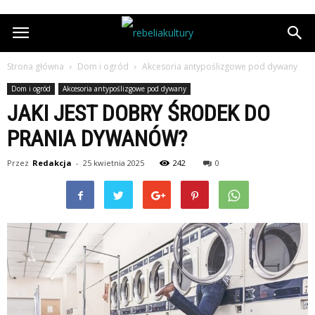
Strona główna
Dom i ogród
Akcesoria antypoślizgowe pod dywany
Dom i ogród
Akcesoria antypoślizgowe pod dywany
JAKI JEST DOBRY ŚRODEK DO
PRANIA DYWANÓW?
Przez
Redakcja
-
25 kwietnia 2025
242
0