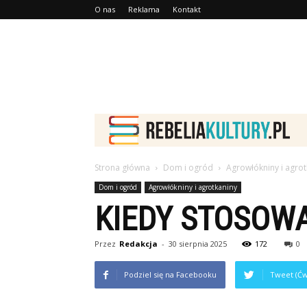
O nas
Reklama
Kontakt
Strona główna
Dom i ogród
Agrowłókniny i agrot
Dom i ogród
Agrowłókniny i agrotkaniny
KIEDY STOSOW
Przez
Redakcja
-
30 sierpnia 2025
172
0
Podziel się na Facebooku
Tweet (Ćw