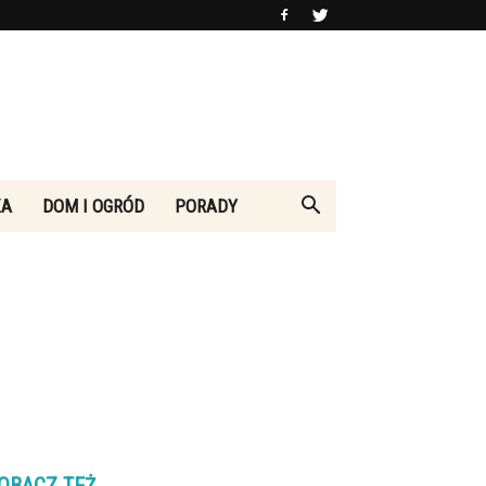
KA
DOM I OGRÓD
PORADY