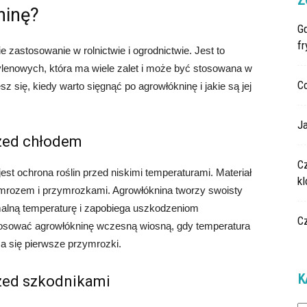
Z
ninę?
G
fr
e zastosowanie w rolnictwie i ogrodnictwie. Jest to
ylenowych, która ma wiele zalet i może być stosowana w
C
 się, kiedy warto sięgnąć po agrowłókninę i jakie są jej
Ja
zed chłodem
C
t ochrona roślin przed niskimi temperaturami. Materiał
k
ed mrozem i przymrozkami. Agrowłóknina tworzy swoisty
ymalną temperaturę i zapobiega uszkodzeniom
C
osować agrowłókninę wczesną wiosną, gdy temperatura
iża się pierwsze przymrozki.
K
zed szkodnikami
Ka