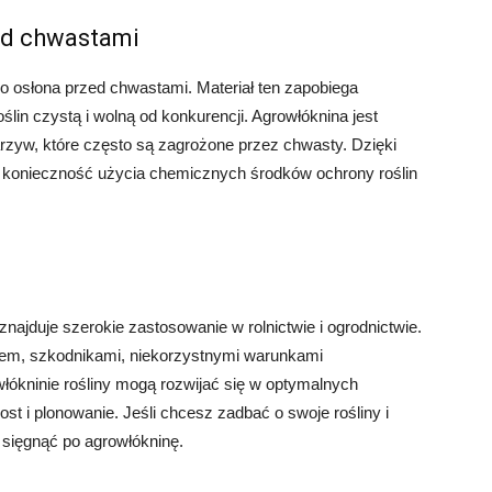
ed chwastami
 osłona przed chwastami. Materiał ten zapobiega
lin czystą i wolną od konkurencji. Agrowłóknina jest
zyw, które często są zagrożone przez chwasty. Dzięki
konieczność użycia chemicznych środków ochrony roślin
znajduje szerokie zastosowanie w rolnictwie i ogrodnictwie.
em, szkodnikami, niekorzystnymi warunkami
łókninie rośliny mogą rozwijać się w optymalnych
st i plonowanie. Jeśli chcesz zadbać o swoje rośliny i
sięgnąć po agrowłókninę.