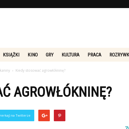
Rebeliakultury.pl
KSIĄŻKI
KINO
GRY
KULTURA
PRACA
ROZRYW
kaniny
Kiedy stosować agrowłókninę?
AĆ AGROWŁÓKNINĘ?
ierkaj) na Twitterze