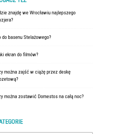
OBACZ TEŻ
dzie znajdę we Wrocławiu najlepszego
yzjera?
o do basenu Stelażowego?
ki ekran do filmów?
zy można zajść w ciążę przez deskę
lozetową?
zy można zostawić Domestos na całą noc?
ATEGORIE
tegorie