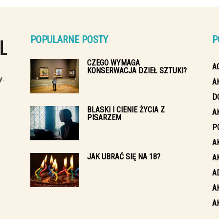
POPULARNE POSTY
P
CZEGO WYMAGA
A
KONSERWACJA DZIEŁ SZTUKI?
y.
A
D
BLASKI I CIENIE ŻYCIA Z
A
PISARZEM
P
A
JAK UBRAĆ SIĘ NA 18?
A
A
A
A