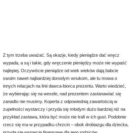
Z tym trzeba uważać. Są okazje, kiedy pieniądze dać wręcz
wypada, a są i takie, gdy wręczenie pieniędzy może nie wypaść
najlepiej. Oczywiście pieniądze od wiek wieków dają babcie
swoim nawet najbardziej dorosłym wnukom, ale tu mowa o
innych relacjach na linii dawca-biorca prezentu. Warto wiedzieć,
że wybierając się na wesele, nad prezentem zastanawiać się
zanadto nie musimy. Koperta z odpowiednią zawartością w
zupełności wystarczy i przyda się młodym dużo bardziej niż na
przykład zastawa, która być może nie trafi w ich gust. Podobnie
rzecz się ma w przypadku chrzcin – obok drobiazgu dla dziecka,
przyda się wsparcie finansowe dla jego rodziców.