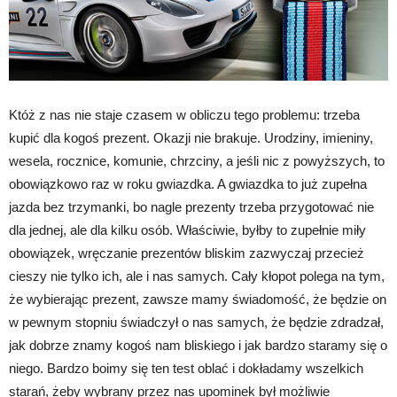
Któż z nas nie staje czasem w obliczu tego problemu: trzeba
kupić dla kogoś prezent. Okazji nie brakuje. Urodziny, imieniny,
wesela, rocznice, komunie, chrzciny, a jeśli nic z powyższych, to
obowiązkowo raz w roku gwiazdka. A gwiazdka to już zupełna
jazda bez trzymanki, bo nagle prezenty trzeba przygotować nie
dla jednej, ale dla kilku osób. Właściwie, byłby to zupełnie miły
obowiązek, wręczanie prezentów bliskim zazwyczaj przecież
cieszy nie tylko ich, ale i nas samych. Cały kłopot polega na tym,
że wybierając prezent, zawsze mamy świadomość, że będzie on
w pewnym stopniu świadczył o nas samych, że będzie zdradzał,
jak dobrze znamy kogoś nam bliskiego i jak bardzo staramy się o
niego. Bardzo boimy się ten test oblać i dokładamy wszelkich
starań, żeby wybrany przez nas upominek był możliwie