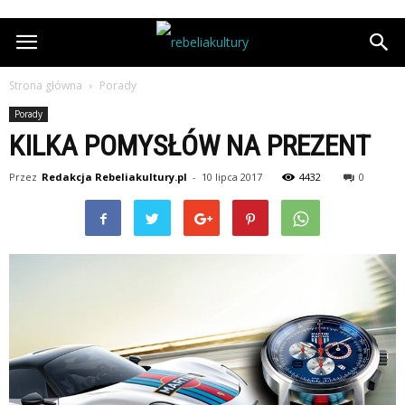
Strona główna
Porady
Porady
KILKA POMYSŁÓW NA PREZENT
Przez
Redakcja Rebeliakultury.pl
-
10 lipca 2017
4432
0