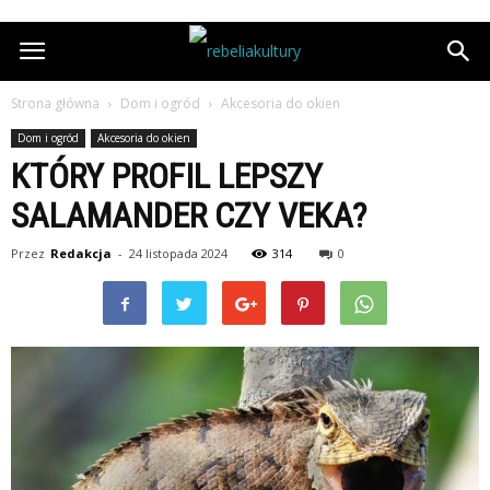
Strona główna
Dom i ogród
Akcesoria do okien
Dom i ogród
Akcesoria do okien
KTÓRY PROFIL LEPSZY
SALAMANDER CZY VEKA?
Przez
Redakcja
-
24 listopada 2024
314
0