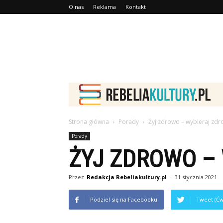
O nas
Reklama
Kontakt
Strona główna
Porady
Żyj zdrowo – wybieraj zdr
Porady
ŻYJ ZDROWO – 
Przez
Redakcja Rebeliakultury.pl
-
31 stycznia 2021
Podziel się na Facebooku
Tweet (Ćw