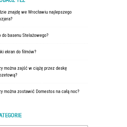
OBACZ TEŻ
dzie znajdę we Wrocławiu najlepszego
yzjera?
o do basenu Stelażowego?
ki ekran do filmów?
zy można zajść w ciążę przez deskę
lozetową?
zy można zostawić Domestos na całą noc?
ATEGORIE
tegorie