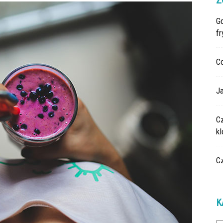
Z
G
fr
C
Ja
C
k
C
K
Ka