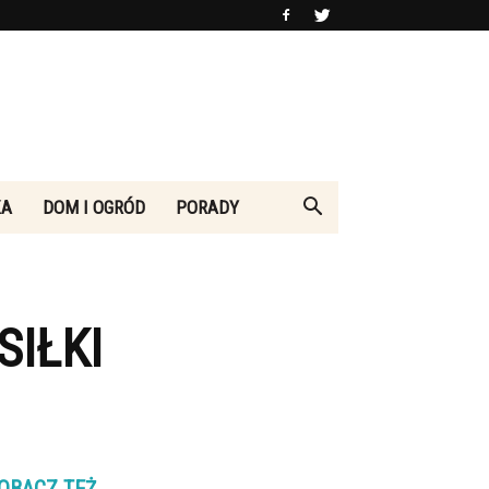
KA
DOM I OGRÓD
PORADY
IŁKI