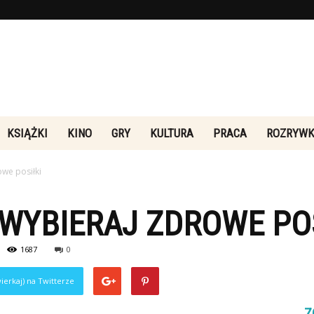
Rebeliakultury.pl
KSIĄŻKI
KINO
GRY
KULTURA
PRACA
ROZRYW
owe posiłki
WYBIERAJ ZDROWE POS
1687
0
ierkaj) na Twitterze