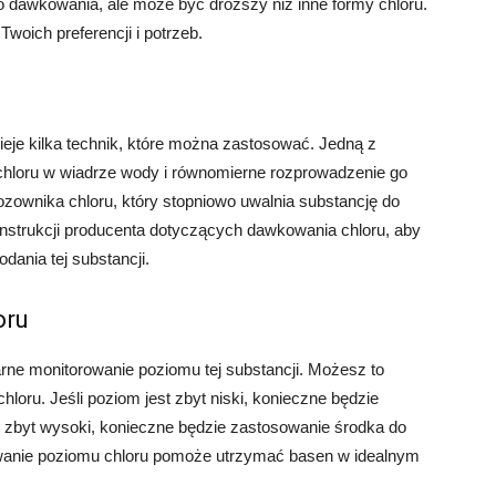
do dawkowania, ale może być droższy niż inne formy chloru.
woich preferencji i potrzeb.
nieje kilka technik, które można zastosować. Jedną z
 chloru w wiadrze wody i równomierne rozprowadzenie go
zownika chloru, który stopniowo uwalnia substancję do
instrukcji producenta dotyczących dawkowania chloru, aby
dania tej substancji.
oru
arne monitorowanie poziomu tej substancji. Możesz to
loru. Jeśli poziom jest zbyt niski, konieczne będzie
est zbyt wysoki, konieczne będzie zastosowanie środka do
owanie poziomu chloru pomoże utrzymać basen w idealnym