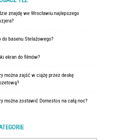
OBACZ TEŻ
dzie znajdę we Wrocławiu najlepszego
yzjera?
o do basenu Stelażowego?
ki ekran do filmów?
zy można zajść w ciążę przez deskę
lozetową?
zy można zostawić Domestos na całą noc?
ATEGORIE
tegorie