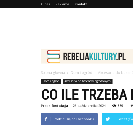
O nas
Reklama
Kontakt
Strona główna
Dom i ogród
Akcesoria do base
Dom i ogród
Akcesoria do basenów ogrodowych
CO ILE TRZEBA
Przez
Redakcja
-
28 października 2024
359
Podziel się na Facebooku
Tweet (Ćw