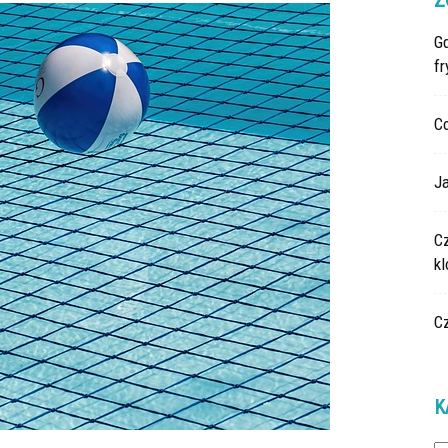
Z
G
fr
C
Ja
C
k
C
K
Ka