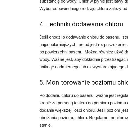
substancję do wody. Chlor w płynie jest łatwy 
Wybór odpowiedniego rodzaju chloru zależy od T
4. Techniki dodawania chloru
Jeśli chodzi o dodawanie chloru do basenu, ist
najpopularniejszych metod jest rozpuszczenie
po powierzchni basenu. Można również użyć do
wody. Ważne jest, aby dokładnie przestrzegać 
uniknąć nadmiernego lub niewystarczającego do
5. Monitorowanie poziomu chl
Po dodaniu chloru do basenu, ważne jest regul
zrobić za pomocą testera do pomiaru poziomu ch
dodanie większej ilości chloru. Jeśli poziom j
obniżania poziomu chloru. Regularne monitor
stanie.