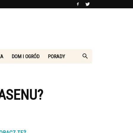
KA
DOM I OGRÓD
PORADY
BASENU?