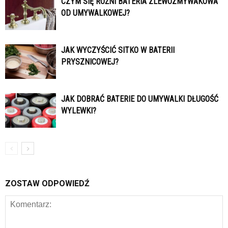
CZYM SIĘ RÓŻNI BATERIA ZLEWOZMYWAKOWA
OD UMYWALKOWEJ?
JAK WYCZYŚCIĆ SITKO W BATERII
PRYSZNICOWEJ?
JAK DOBRAĆ BATERIE DO UMYWALKI DŁUGOŚĆ
WYLEWKI?
ZOSTAW ODPOWIEDŹ