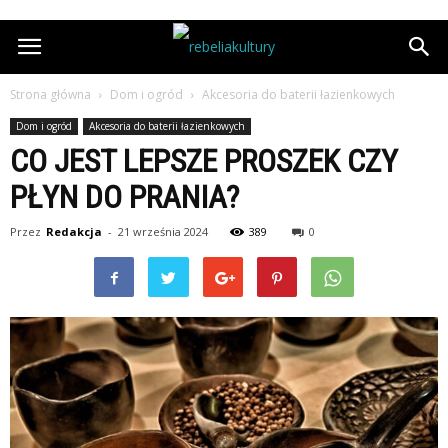
Strona główna
Dom i ogród
Akcesoria do baterii łazienkowych
Dom i ogród
Akcesoria do baterii łazienkowych
CO JEST LEPSZE PROSZEK CZY
PŁYN DO PRANIA?
Przez
Redakcja
-
21 września 2024
389
0