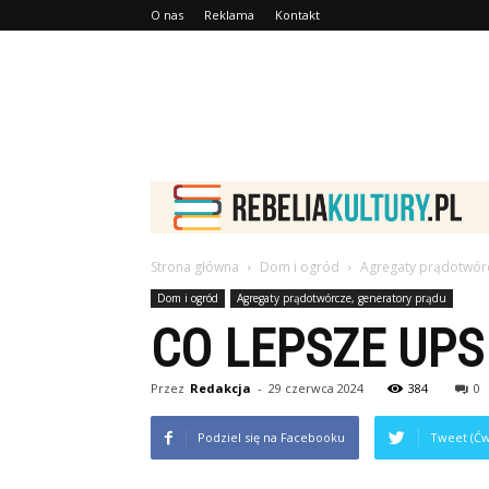
O nas
Reklama
Kontakt
Strona główna
Dom i ogród
Agregaty prądotwórc
Dom i ogród
Agregaty prądotwórcze, generatory prądu
CO LEPSZE UP
Przez
Redakcja
-
29 czerwca 2024
384
0
Podziel się na Facebooku
Tweet (Ćw