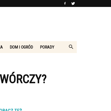
KA
DOM I OGRÓD
PORADY
TWÓRCZY?