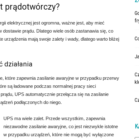
Z
t prądotwórczy?
G
fr
gii elektrycznej jest ogromna, ważne jest, aby mieć
dostawie prądu. Dlatego wiele osób zastanawia się, co
C
urządzenia mają swoje zalety i wady, dlatego warto bliżej
Ja
 działania
C
ie, które zapewnia zasilanie awaryjne w przypadku przerwy
k
które są ładowane podczas normalnej pracy sieci
prądu, UPS automatycznie przełącza się na zasilanie
C
ządzeń podłączonych do niego.
UPS ma wiele zalet. Przede wszystkim, zapewnia
K
niezawodne zasilanie awaryjne, co jest niezwykle istotne
w przypadku urządzeń, które nie mogą być wyłączone
Ka