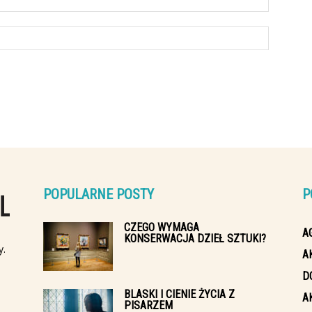
POPULARNE POSTY
P
CZEGO WYMAGA
A
KONSERWACJA DZIEŁ SZTUKI?
y.
A
D
BLASKI I CIENIE ŻYCIA Z
A
PISARZEM