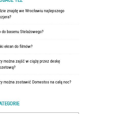
OBACZ TEŻ
dzie znajdę we Wrocławiu najlepszego
yzjera?
o do basenu Stelażowego?
ki ekran do filmów?
zy można zajść w ciążę przez deskę
lozetową?
zy można zostawić Domestos na całą noc?
ATEGORIE
tegorie