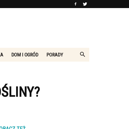
KA
DOM I OGRÓD
PORADY
ŚLINY?