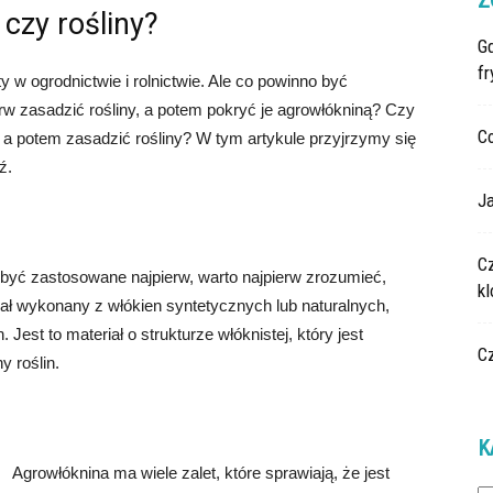
Z
czy rośliny?
G
fr
 w ogrodnictwie i rolnictwie. Ale co powinno być
w zasadzić rośliny, a potem pokryć je agrowłókniną? Czy
C
 a potem zasadzić rośliny? W tym artykule przyjrzymy się
ź.
Ja
C
 być zastosowane najpierw, warto najpierw zrozumieć,
k
iał wykonany z włókien syntetycznych lub naturalnych,
n. Jest to materiał o strukturze włóknistej, który jest
C
y roślin.
K
Agrowłóknina ma wiele zalet, które sprawiają, że jest
Ka