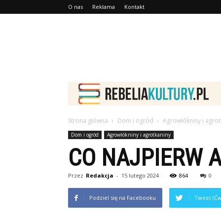
O nas
Reklama
Kontakt
Strona główna
Dom i ogród
Agrowłókniny i agrot
Dom i ogród
Agrowłókniny i agrotkaniny
CO NAJPIERW 
Przez
Redakcja
-
15 lutego 2024
864
0
Podziel się na Facebooku
Tweet (Ćw