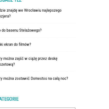
OBACZ TEŻ
dzie znajdę we Wrocławiu najlepszego
yzjera?
o do basenu Stelażowego?
ki ekran do filmów?
zy można zajść w ciążę przez deskę
lozetową?
zy można zostawić Domestos na całą noc?
ATEGORIE
tegorie