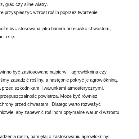
 grad czy silne wiatry.
e przyspieszyć wzrost roślin poprzez tworzenie
oże być stosowana jako bariera przeciwko chwastom,
niu się.
powinno być zastosowane najpierw – agrowłóknina czy
iśmy zasadzić rośliny, a następnie pokryć je agrowłókniną.
na przed szkodnikami i warunkami atmosferycznymi,
i przepuszczalność powietrza. Może być również
 ochrony przed chwastami. Dlatego warto rozważyć
lnictwie, aby zapewnić roślinom optymalne warunki wzrostu
adzenia roślin, pamiętaj o zastosowaniu agrowłókniny!