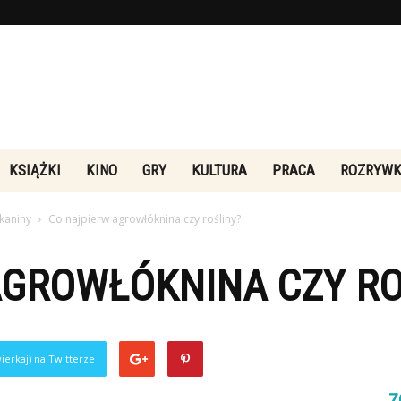
Rebeliakultury.pl
KSIĄŻKI
KINO
GRY
KULTURA
PRACA
ROZRYW
kaniny
Co najpierw agrowłóknina czy rośliny?
AGROWŁÓKNINA CZY RO
ierkaj) na Twitterze