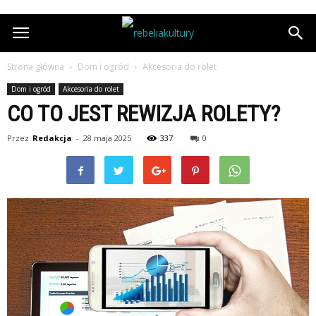
Strona główna
Dom i ogród
Akcesoria do rolet
Dom i ogród
Akcesoria do rolet
CO TO JEST REWIZJA ROLETY?
Przez
Redakcja
-
28 maja 2025
337
0