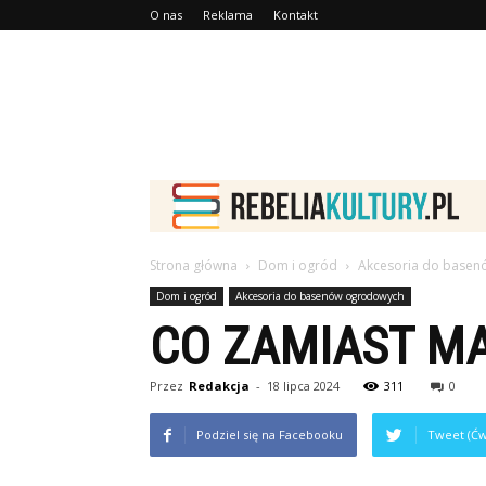
O nas
Reklama
Kontakt
Strona główna
Dom i ogród
Akcesoria do base
Dom i ogród
Akcesoria do basenów ogrodowych
CO ZAMIAST M
Przez
Redakcja
-
18 lipca 2024
311
0
Podziel się na Facebooku
Tweet (Ćw