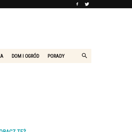
KA
DOM I OGRÓD
PORADY