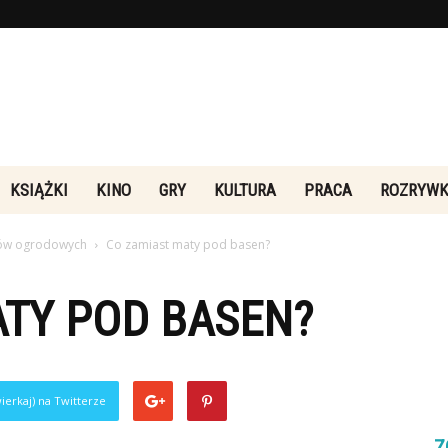
Rebeliakultury.pl
KSIĄŻKI
KINO
GRY
KULTURA
PRACA
ROZRYW
nów ogrodowych
Co zamiast maty pod basen?
ATY POD BASEN?
ierkaj) na Twitterze