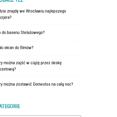
OBACZ TEŻ
dzie znajdę we Wrocławiu najlepszego
yzjera?
o do basenu Stelażowego?
ki ekran do filmów?
zy można zajść w ciążę przez deskę
lozetową?
zy można zostawić Domestos na całą noc?
ATEGORIE
tegorie