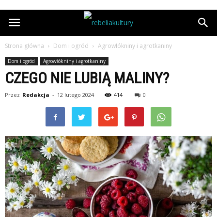
Strona główna
Dom i ogród
Agrowłókniny i agrotkaniny
Dom i ogród
Agrowłókniny i agrotkaniny
CZEGO NIE LUBIĄ MALINY?
Przez
Redakcja
-
12 lutego 2024
414
0