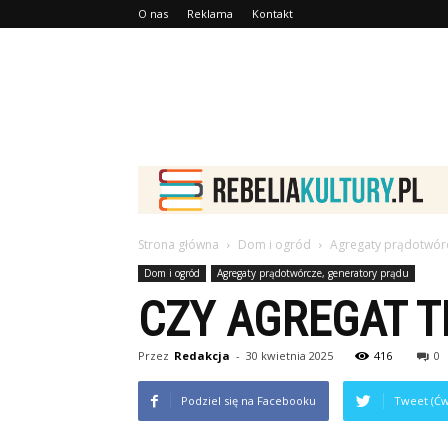
O nas
Reklama
Kontakt
Strona główna
Dom i ogród
Agregaty prądotwórc
Dom i ogród
Agregaty prądotwórcze, generatory prądu
CZY AGREGAT 
Przez
Redakcja
-
30 kwietnia 2025
416
0
Podziel się na Facebooku
Tweet (Ćw