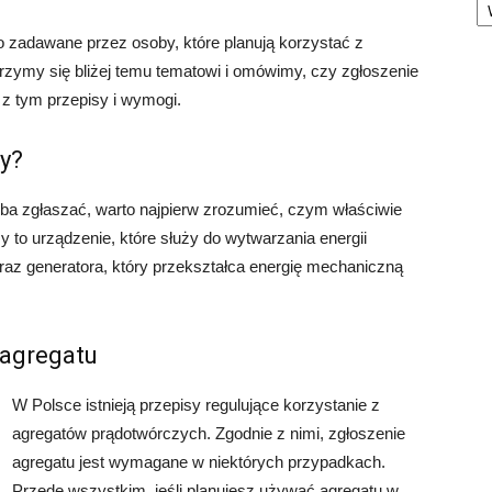
o zadawane przez osoby, które planują korzystać z
rzymy się bliżej temu tematowi i omówimy, czy zgłoszenie
 z tym przepisy i wymogi.
zy?
eba zgłaszać, warto najpierw zrozumieć, czym właściwie
y to urządzenie, które służy do wytwarzania energii
 oraz generatora, który przekształca energię mechaniczną
 agregatu
W Polsce istnieją przepisy regulujące korzystanie z
agregatów prądotwórczych. Zgodnie z nimi, zgłoszenie
agregatu jest wymagane w niektórych przypadkach.
Przede wszystkim, jeśli planujesz używać agregatu w