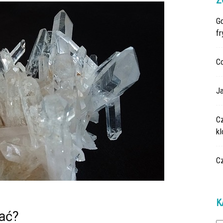
Z
G
fr
C
Ja
C
k
C
K
zać?
Ka