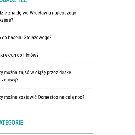
OBACZ TEŻ
dzie znajdę we Wrocławiu najlepszego
yzjera?
o do basenu Stelażowego?
ki ekran do filmów?
zy można zajść w ciążę przez deskę
lozetową?
zy można zostawić Domestos na całą noc?
ATEGORIE
tegorie