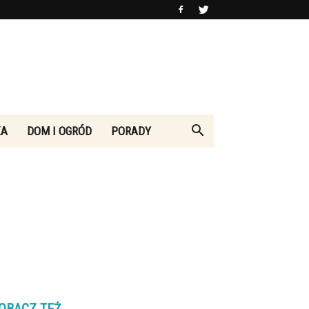
KA
DOM I OGRÓD
PORADY