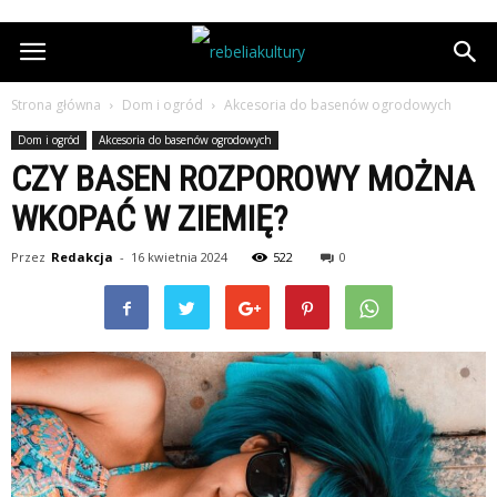
Strona główna
Dom i ogród
Akcesoria do basenów ogrodowych
Dom i ogród
Akcesoria do basenów ogrodowych
CZY BASEN ROZPOROWY MOŻNA
WKOPAĆ W ZIEMIĘ?
Przez
Redakcja
-
16 kwietnia 2024
522
0