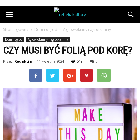
Strona główna
Dom i ogród
Agrowłókniny i agrotkaniny
Dom i ogród
Agrowłókniny i agrotkaniny
CZY MUSI BYĆ FOLIĄ POD KORĘ?
Przez
Redakcja
-
11 kwietnia 2024
519
0