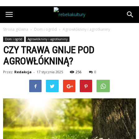
Strona główna
Dom i ogród
Agrowłókniny i agrotkaniny
Dom i ogród
Agrowłókniny i agrotkaniny
CZY TRAWA GNIJE POD
AGROWŁÓKNINĄ?
Przez
Redakcja
-
17 stycznia 2025
256
0