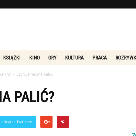
Rebeliakultury.pl
KSIĄŻKI
KINO
GRY
KULTURA
PRACA
ROZRYW
kaniny
Czy tuje można palić?
A PALIĆ?
ierkaj) na Twitterze