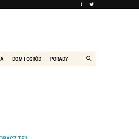
KA
DOM I OGRÓD
PORADY