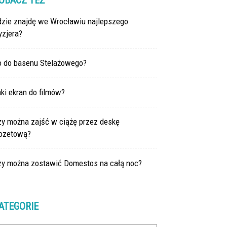
OBACZ TEŻ
dzie znajdę we Wrocławiu najlepszego
yzjera?
o do basenu Stelażowego?
ki ekran do filmów?
zy można zajść w ciążę przez deskę
lozetową?
zy można zostawić Domestos na całą noc?
ATEGORIE
tegorie