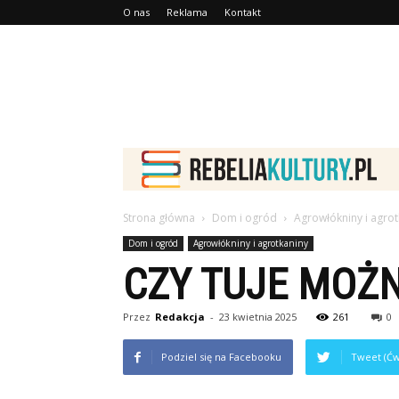
O nas
Reklama
Kontakt
Strona główna
Dom i ogród
Agrowłókniny i agrot
Dom i ogród
Agrowłókniny i agrotkaniny
CZY TUJE MOŻN
Przez
Redakcja
-
23 kwietnia 2025
261
0
Podziel się na Facebooku
Tweet (Ćw