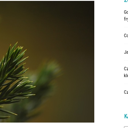
Z
G
fr
C
Ja
C
k
C
K
Ka