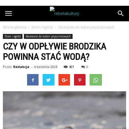
Strona główna
Dom i ogród
Akcesoria do kabin prysznicowych
Dom i ogród
Akcesoria do kabin prysznicowych
CZY W ODPŁYWIE BRODZIKA
POWINNA STAĆ WODĄ?
Przez
Redakcja
-
4 kwietnia 2024
401
0