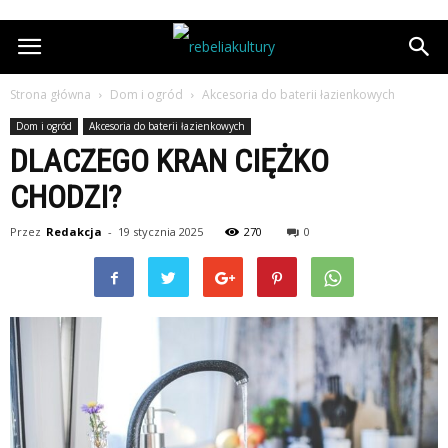
Strona główna
Dom i ogród
Akcesoria do baterii łazienkowych
Dom i ogród
Akcesoria do baterii łazienkowych
DLACZEGO KRAN CIĘŻKO
CHODZI?
Przez
Redakcja
-
19 stycznia 2025
270
0