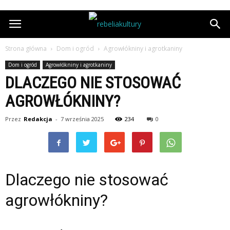
Strona główna
Dom i ogród
Agrowłókniny i agrotkaniny
Dom i ogród
Agrowłókniny i agrotkaniny
DLACZEGO NIE STOSOWAĆ
AGROWŁÓKNINY?
Przez
Redakcja
-
7 września 2025
234
0
Dlaczego nie stosować
agrowłókniny?