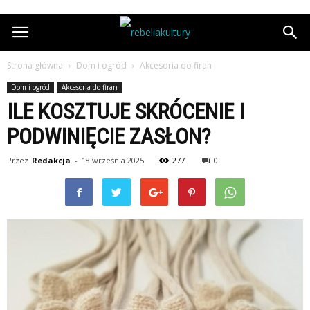
Strona główna
Dom i ogród
Akcesoria do firan
Dom i ogród
Akcesoria do firan
ILE KOSZTUJE SKRÓCENIE I
PODWINIĘCIE ZASŁON?
Przez
Redakcja
-
18 września 2025
277
0