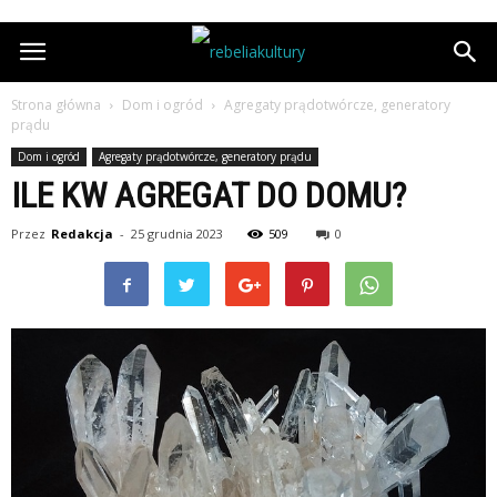
Strona główna
Dom i ogród
Agregaty prądotwórcze, generatory
prądu
Dom i ogród
Agregaty prądotwórcze, generatory prądu
ILE KW AGREGAT DO DOMU?
Przez
Redakcja
-
25 grudnia 2023
509
0