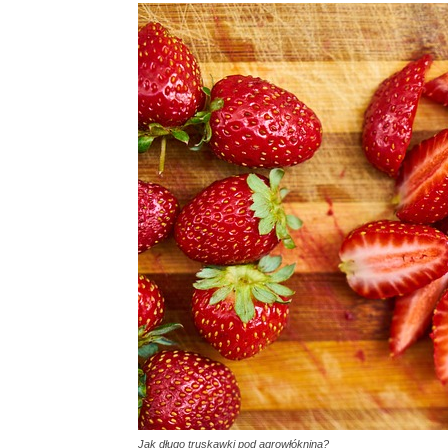
Jak długo truskawki pod agrowłókniną?