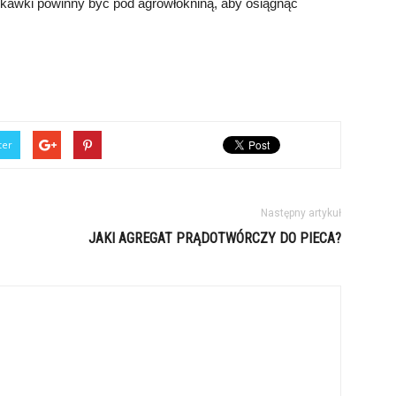
skawki powinny być pod agrowłókniną, aby osiągnąć
ter
Następny artykuł
JAKI AGREGAT PRĄDOTWÓRCZY DO PIECA?