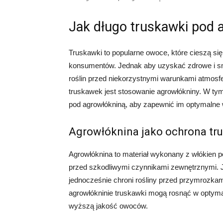
Jak długo truskawki pod 
Truskawki to popularne owoce, które cieszą si
konsumentów. Jednak aby uzyskać zdrowe i sm
roślin przed niekorzystnymi warunkami atmos
truskawek jest stosowanie agrowłókniny. W tym
pod agrowłókniną, aby zapewnić im optymalne 
Agrowłóknina jako ochrona tr
Agrowłóknina to materiał wykonany z włókien po
przed szkodliwymi czynnikami zewnętrznymi. Jes
jednocześnie chroni rośliny przed przymrozka
agrowłókninie truskawki mogą rosnąć w optymal
wyższą jakość owoców.