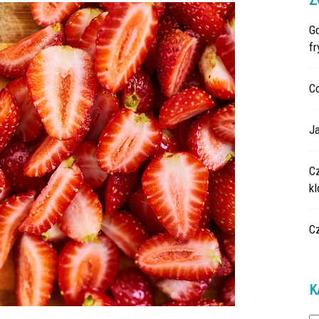
Z
G
fr
C
Ja
C
k
C
K
Ka