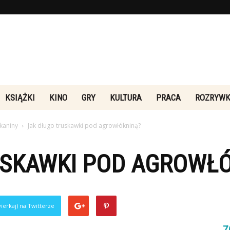
Rebeliakultury.pl
KSIĄŻKI
KINO
GRY
KULTURA
PRACA
ROZRYW
kaniny
Jak długo truskawki pod agrowłókniną?
USKAWKI POD AGROWŁ
ierkaj) na Twitterze