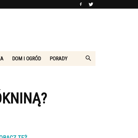
KA
DOM I OGRÓD
PORADY
ÓKNINĄ?