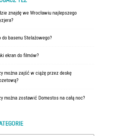
OBACZ TEŻ
dzie znajdę we Wrocławiu najlepszego
yzjera?
o do basenu Stelażowego?
ki ekran do filmów?
zy można zajść w ciążę przez deskę
lozetową?
zy można zostawić Domestos na całą noc?
ATEGORIE
tegorie