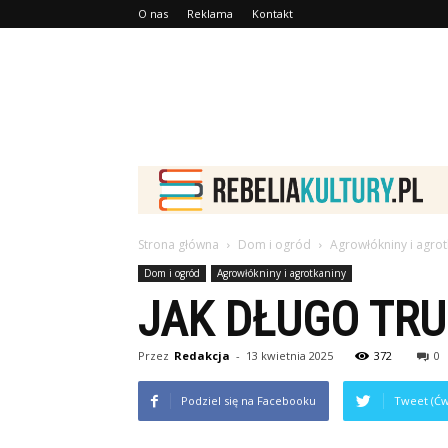
O nas
Reklama
Kontakt
Strona główna
Dom i ogród
Agrowłókniny i agrot
Dom i ogród
Agrowłókniny i agrotkaniny
JAK DŁUGO TR
Przez
Redakcja
-
13 kwietnia 2025
372
0
Podziel się na Facebooku
Tweet (Ćw