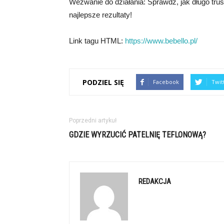
Wezwanie do działania: Sprawdź, jak długo tru
najlepsze rezultaty!
Link tagu HTML:
https://www.bebello.pl/
PODZIEL SIĘ
Facebook
Twit
Poprzedni artykuł
GDZIE WYRZUCIĆ PATELNIĘ TEFLONOWĄ?
REDAKCJA