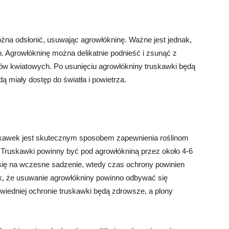
żna odsłonić, usuwając agrowłókninę. Ważne jest jednak,
in. Agrowłókninę można delikatnie podnieść i zsunąć z
ąków kwiatowych. Po usunięciu agrowłókniny truskawki będą
 miały dostęp do światła i powietrza.
uskawek jest skutecznym sposobem zapewnienia roślinom
Truskawki powinny być pod agrowłókniną przez około 4-6
się na wczesne sadzenie, wtedy czas ochrony powinien
ak, że usuwanie agrowłókniny powinno odbywać się
powiedniej ochronie truskawki będą zdrowsze, a plony