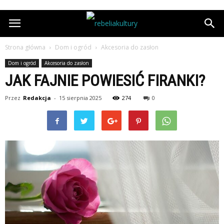
Strona główna
Dom i ogród
Akcesoria do zasłon
Dom i ogród
Akcesoria do zasłon
JAK FAJNIE POWIESIĆ FIRANKI?
Przez
Redakcja
-
15 sierpnia 2025
274
0