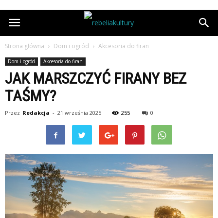
Strona główna
Dom i ogród
Akcesoria do firan
Dom i ogród
Akcesoria do firan
JAK MARSZCZYĆ FIRANY BEZ
TAŚMY?
Przez
Redakcja
-
21 września 2025
255
0