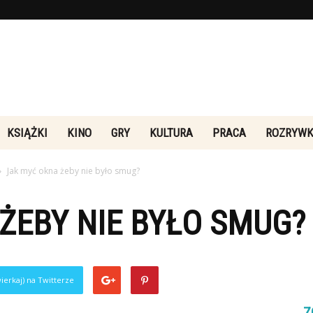
Rebeliakultury.pl
KSIĄŻKI
KINO
GRY
KULTURA
PRACA
ROZRYW
Jak myć okna żeby nie było smug?
ŻEBY NIE BYŁO SMUG?
ierkaj) na Twitterze