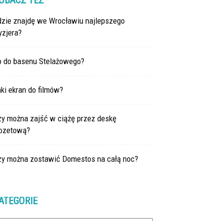
OBACZ TEŻ
dzie znajdę we Wrocławiu najlepszego
yzjera?
o do basenu Stelażowego?
ki ekran do filmów?
zy można zajść w ciążę przez deskę
lozetową?
zy można zostawić Domestos na całą noc?
ATEGORIE
tegorie