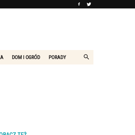
KA
DOM I OGRÓD
PORADY