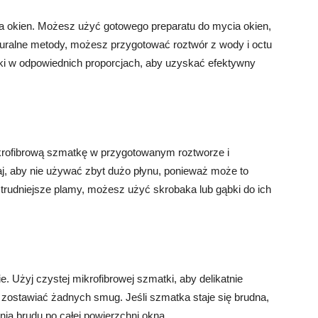
a okien. Możesz użyć gotowego preparatu do mycia okien,
aturalne metody, możesz przygotować roztwór z wody i octu
iki w odpowiednich proporcjach, aby uzyskać efektywny
krofibrową szmatkę w przygotowanym roztworze i
taj, aby nie używać zbyt dużo płynu, ponieważ może to
rudniejsze plamy, możesz użyć skrobaka lub gąbki do ich
 Użyj czystej mikrofibrowej szmatki, aby delikatnie
e zostawiać żadnych smug. Jeśli szmatka staje się brudna,
ia brudu po całej powierzchni okna.