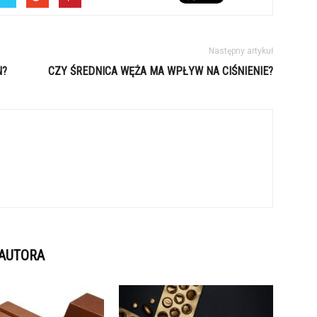
Następny artykuł
N?
CZY ŚREDNICA WĘŻA MA WPŁYW NA CIŚNIENIE?
 AUTORA