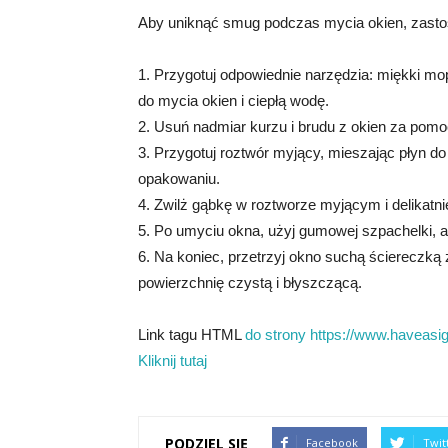
Aby uniknąć smug podczas mycia okien, zasto
1. Przygotuj odpowiednie narzędzia: miękki mo
do mycia okien i ciepłą wodę.
2. Usuń nadmiar kurzu i brudu z okien za pom
3. Przygotuj roztwór myjący, mieszając płyn do
opakowaniu.
4. Zwilż gąbkę w roztworze myjącym i delikatni
5. Po umyciu okna, użyj gumowej szpachelki, 
6. Na koniec, przetrzyj okno suchą ściereczką
powierzchnię czystą i błyszczącą.
Link tagu HTML
do strony https://www.haveasign
Kliknij tutaj
PODZIEL SIĘ
Facebook
Twit