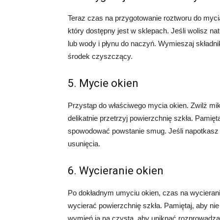
Teraz czas na przygotowanie roztworu do myci
który dostępny jest w sklepach. Jeśli wolisz n
lub wody i płynu do naczyń. Wymieszaj składn
środek czyszczący.
5. Mycie okien
Przystąp do właściwego mycia okien. Zwilż mi
delikatnie przetrzyj powierzchnię szkła. Pamię
spowodować powstanie smug. Jeśli napotkasz t
usunięcia.
6. Wycieranie okien
Po dokładnym umyciu okien, czas na wycieranie.
wycierać powierzchnię szkła. Pamiętaj, aby ni
wymień ją na czystą, aby uniknąć rozprowadzan