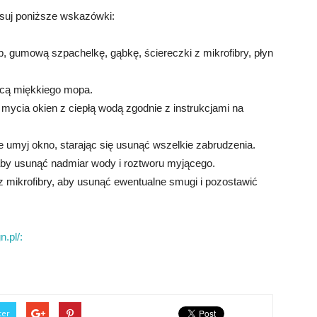
suj poniższe wskazówki:
p, gumową szpachelkę, gąbkę, ściereczki z mikrofibry, płyn
ocą miękkiego mopa.
 mycia okien z ciepłą wodą zgodnie z instrukcjami na
e umyj okno, starając się usunąć wszelkie zabrudzenia.
aby usunąć nadmiar wody i roztworu myjącego.
 z mikrofibry, aby usunąć ewentualne smugi i pozostawić
.pl/:
ter