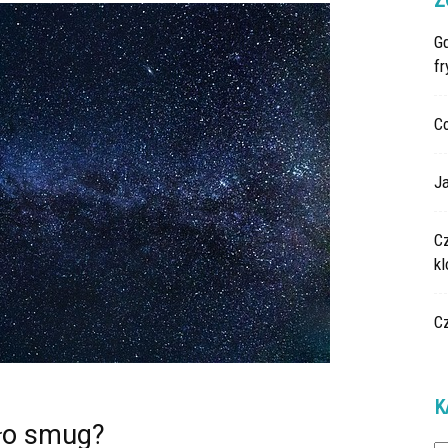
Z
G
fr
C
Ja
C
k
C
K
yło smug?
Ka