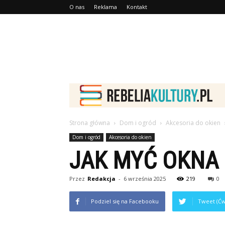
O nas
Reklama
Kontakt
Strona główna
Dom i ogród
Akcesoria do okien
Dom i ogród
Akcesoria do okien
JAK MYĆ OKNA 
Przez
Redakcja
-
6 września 2025
219
0
Podziel się na Facebooku
Tweet (Ćw