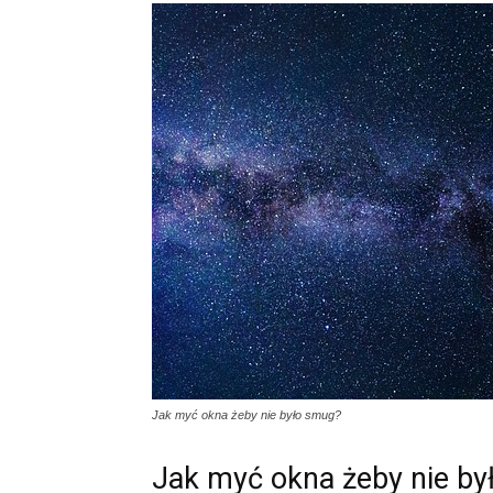
Jak myć okna żeby nie było smug?
Jak myć okna żeby nie b