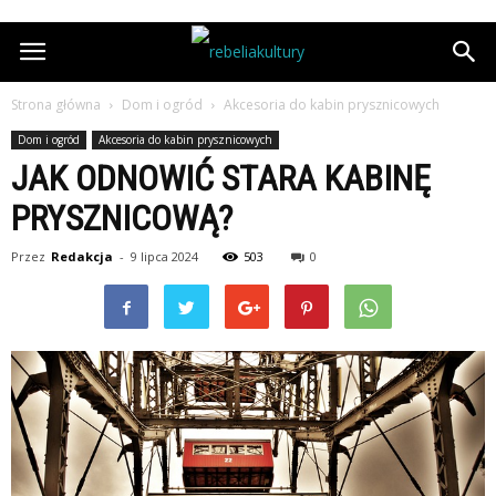
Strona główna
Dom i ogród
Akcesoria do kabin prysznicowych
Dom i ogród
Akcesoria do kabin prysznicowych
JAK ODNOWIĆ STARA KABINĘ
PRYSZNICOWĄ?
Przez
Redakcja
-
9 lipca 2024
503
0