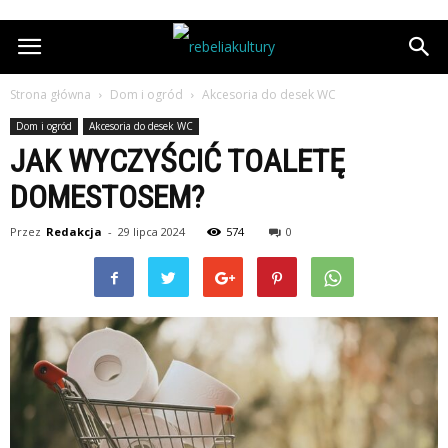
Strona główna
Dom i ogród
Akcesoria do desek WC
Dom i ogród
Akcesoria do desek WC
JAK WYCZYŚCIĆ TOALETĘ
DOMESTOSEM?
Przez
Redakcja
-
29 lipca 2024
574
0