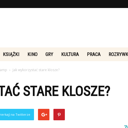
Rebeliakultury.pl
KSIĄŻKI
KINO
GRY
KULTURA
PRACA
ROZRYW
 lamp
Jak wykorzystać stare klosze?
TAĆ STARE KLOSZE?
ierkaj) na Twitterze