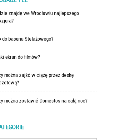
OBACZ TEŻ
dzie znajdę we Wrocławiu najlepszego
yzjera?
o do basenu Stelażowego?
ki ekran do filmów?
zy można zajść w ciążę przez deskę
lozetową?
zy można zostawić Domestos na całą noc?
ATEGORIE
tegorie