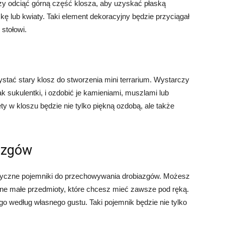
zy odciąć górną część klosza, aby uzyskać płaską
ę lub kwiaty. Taki element dekoracyjny będzie przyciągał
stołowi.
ystać stary klosz do stworzenia mini terrarium. Wystarczy
ak sukulentki, i ozdobić je kamieniami, muszlami lub
y w kloszu będzie nie tylko piękną ozdobą, ale także
azgów
ktyczne pojemniki do przechowywania drobiazgów. Możesz
inne małe przedmioty, które chcesz mieć zawsze pod ręką.
go według własnego gustu. Taki pojemnik będzie nie tylko