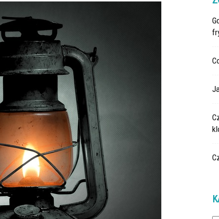
Z
G
fr
C
Ja
C
k
C
K
Ka