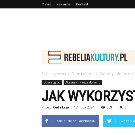
O nas
Reklama
Kontakt
Strona główna
Dom i ogród
Abażury i klosze do
Dom i ogród
Abażury i klosze do lamp
JAK WYKORZYS
Przez
Redakcja
-
12 lipca 2024
359
0
Podziel się na Facebooku
Tweet (Ćw