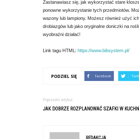
Zastanawiasz się, jak wykorzystać stare klosze
ponowne wykorzystanie tych przedmiotów. Może
wazony lub lampiony. Możesz również użyć ich
drobiazgów lub jako oryginalne doniczki na roś
wyobraźni działać!
Link tagu HTML:
https://www.bibsystem.pl/
PODZIEL SIĘ
Facebook
Twit
Poprzedni artykuł
JAK DOBRZE ROZPLANOWAĆ SZAFKI W KUCHN
REDAKCJA