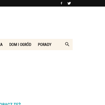
KA
DOM I OGRÓD
PORADY