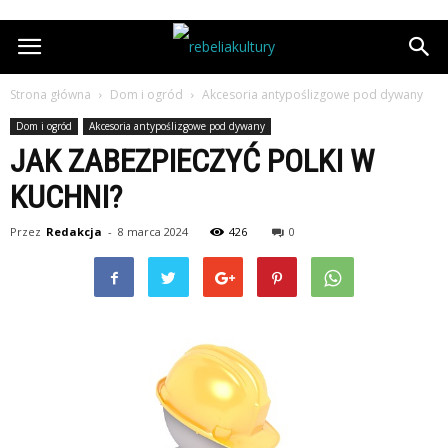
Strona główna
Dom i ogród
Akcesoria antypoślizgowe pod dywany
Dom i ogród
Akcesoria antypoślizgowe pod dywany
JAK ZABEZPIECZYĆ POLKI W
KUCHNI?
Przez
Redakcja
-
8 marca 2024
426
0