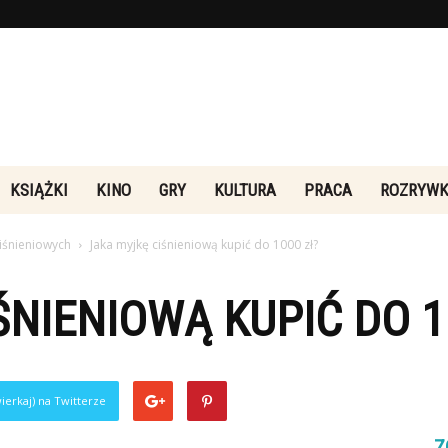
Rebeliakultury.pl
KSIĄŻKI
KINO
GRY
KULTURA
PRACA
ROZRYW
iśnieniowych
Jaka myjkę ciśnieniową kupić do 1000 zł?
ŚNIENIOWĄ KUPIĆ DO 1
ierkaj) na Twitterze