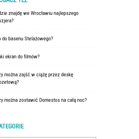
OBACZ TEŻ
dzie znajdę we Wrocławiu najlepszego
yzjera?
o do basenu Stelażowego?
ki ekran do filmów?
zy można zajść w ciążę przez deskę
lozetową?
zy można zostawić Domestos na całą noc?
ATEGORIE
tegorie