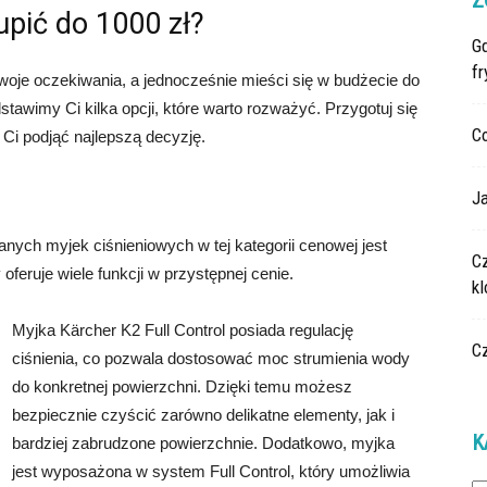
Z
upić do 1000 zł?
G
fr
 Twoje oczekiwania, a jednocześnie mieści się w budżecie do
dstawimy Ci kilka opcji, które warto rozważyć. Przygotuj się
C
 Ci podjąć najlepszą decyzję.
Ja
anych myjek ciśnieniowych w tej kategorii cenowej jest
C
 oferuje wiele funkcji w przystępnej cenie.
k
Myjka Kärcher K2 Full Control posiada regulację
C
ciśnienia, co pozwala dostosować moc strumienia wody
do konkretnej powierzchni. Dzięki temu możesz
bezpiecznie czyścić zarówno delikatne elementy, jak i
K
bardziej zabrudzone powierzchnie. Dodatkowo, myjka
jest wyposażona w system Full Control, który umożliwia
Ka