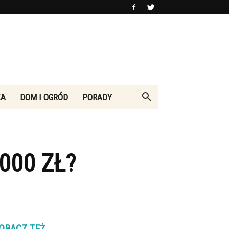
KA
DOM I OGRÓD
PORADY
000 ZŁ?