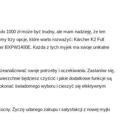
 do 1000 zł może być trudny, ale mam nadzieję, że ten
śmy trzy opcje, które warto rozważyć: Kärcher K2 Full
ker BXPW1400E. Każda z tych myjek ma swoje unikalne
zeanalizować swoje potrzeby i oczekiwania. Zastanów się,
owierzchnie będziesz czyścić i jakie dodatkowe funkcje są
ł dokonać świadomego wyboru i cieszyć się efektywnym
mocny. Życzę udanego zakupu i satysfakcji z nowej myjki