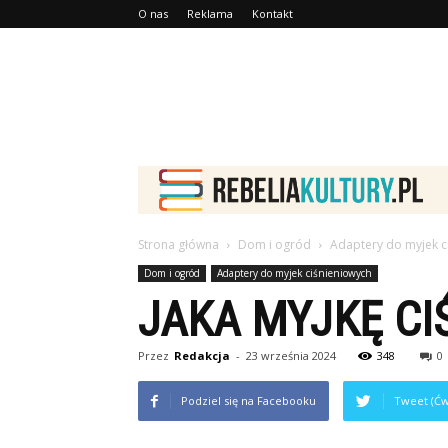
O nas
Reklama
Kontakt
Strona główna
Dom i ogród
Adaptery do myjek c
Dom i ogród
Adaptery do myjek ciśnieniowych
JAKA MYJKĘ CI
Przez
Redakcja
-
23 września 2024
348
0
Podziel się na Facebooku
Tweet (Ćw