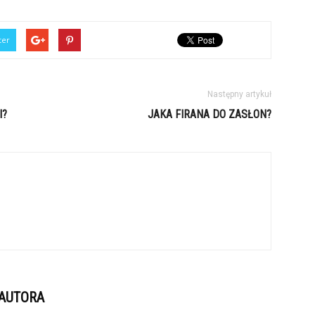
ter
Następny artykuł
I?
JAKA FIRANA DO ZASŁON?
 AUTORA