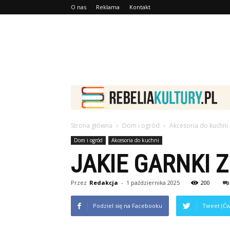
O nas
Reklama
Kontakt
Strona główna
Dom i ogród
Akcesoria do kuchni
Dom i ogród
Akcesoria do kuchni
JAKIE GARNKI 
Przez
Redakcja
-
1 października 2025
200
Podziel się na Facebooku
Tweet (Ćw