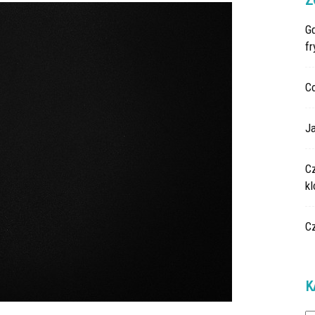
Z
G
fr
C
Ja
C
k
C
K
Ka