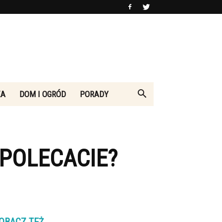
KA
DOM I OGRÓD
PORADY
 POLECACIE?