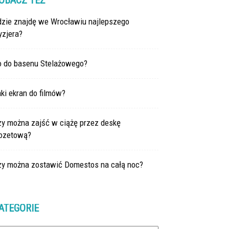
OBACZ TEŻ
dzie znajdę we Wrocławiu najlepszego
yzjera?
o do basenu Stelażowego?
ki ekran do filmów?
zy można zajść w ciążę przez deskę
lozetową?
zy można zostawić Domestos na całą noc?
ATEGORIE
tegorie