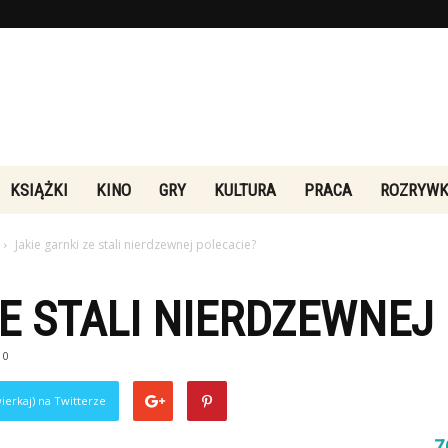
Rebeliakultury.pl
KSIĄŻKI
KINO
GRY
KULTURA
PRACA
ROZRYW
Jakie garnki ze stali nierdzewnej polecacie?
ZE STALI NIERDZEWNEJ
0
ierkaj) na Twitterze