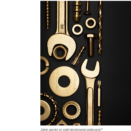
Jakie garnki ze stali nierdzewnej polecacie?