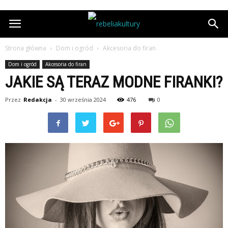
Strona główna
Dom i ogród
Akcesoria do firan
Dom i ogród
Akcesoria do firan
JAKIE SĄ TERAZ MODNE FIRANKI?
Przez
Redakcja
-
30 września 2024
476
0