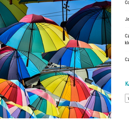
C
Ja
C
k
C
K
Ka