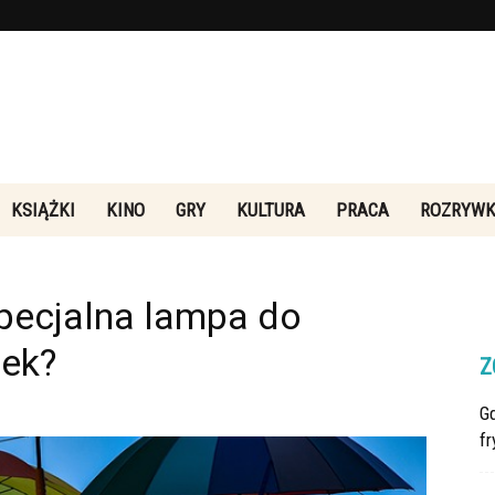
KSIĄŻKI
KINO
GRY
KULTURA
PRACA
ROZRYW
Rebeliakultury.pl
specjalna lampa do
wek?
Z
G
fr