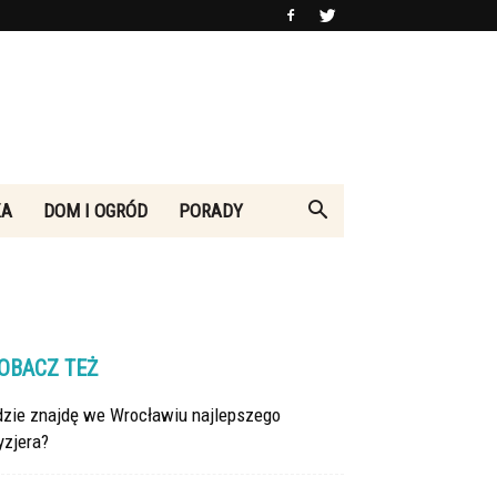
KA
DOM I OGRÓD
PORADY
OBACZ TEŻ
dzie znajdę we Wrocławiu najlepszego
yzjera?