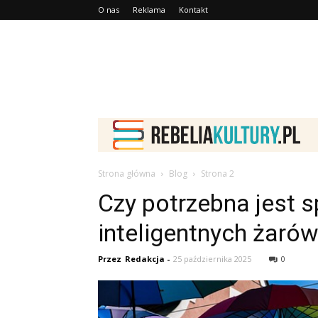
O nas
Reklama
Kontakt
Strona główna
Blog
Strona 2
Czy potrzebna jest 
inteligentnych żaró
Przez
Redakcja
-
25 października 2025
0