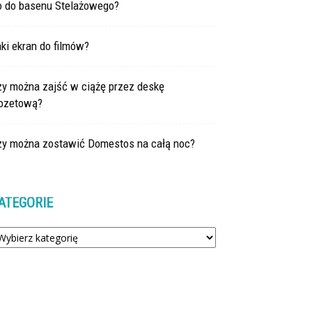
o do basenu Stelażowego?
ki ekran do filmów?
zy można zajść w ciążę przez deskę
lozetową?
zy można zostawić Domestos na całą noc?
ATEGORIE
tegorie