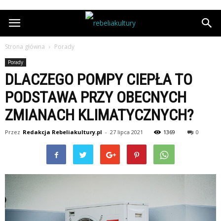
Strona główna
Porady
Porady
DLACZEGO POMPY CIEPŁA TO
PODSTAWA PRZY OBECNYCH
ZMIANACH KLIMATYCZNYCH?
Przez
Redakcja Rebeliakultury.pl
-
27 lipca 2021
1369
0