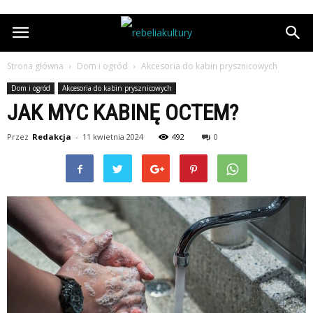
Strona główna
Dom i ogród
Akcesoria do kabin prysznicowych
Dom i ogród
Akcesoria do kabin prysznicowych
JAK MYC KABINĘ OCTEM?
Przez
Redakcja
-
11 kwietnia 2024
492
0