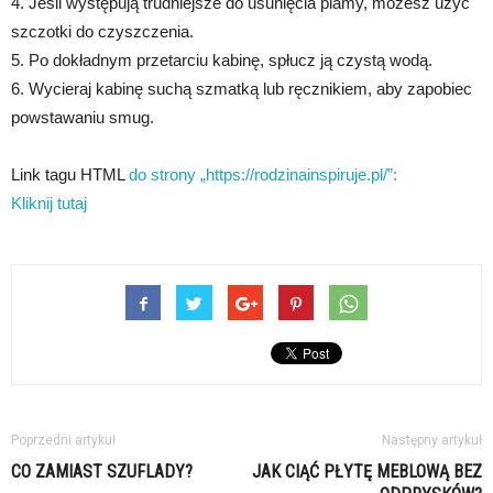
4. Jeśli występują trudniejsze do usunięcia plamy, możesz użyć
szczotki do czyszczenia.
5. Po dokładnym przetarciu kabinę, spłucz ją czystą wodą.
6. Wycieraj kabinę suchą szmatką lub ręcznikiem, aby zapobiec
powstawaniu smug.
Link tagu HTML
do strony „https://rodzinainspiruje.pl/”:
Kliknij tutaj
Poprzedni artykuł
Następny artykuł
CO ZAMIAST SZUFLADY?
JAK CIĄĆ PŁYTĘ MEBLOWĄ BEZ