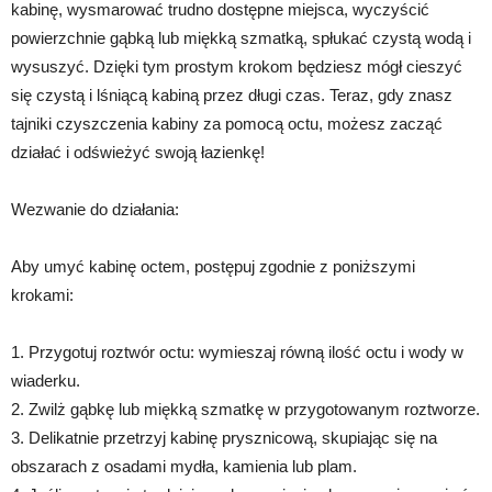
kabinę, wysmarować trudno dostępne miejsca, wyczyścić
powierzchnie gąbką lub miękką szmatką, spłukać czystą wodą i
wysuszyć. Dzięki tym prostym krokom będziesz mógł cieszyć
się czystą i lśniącą kabiną przez długi czas. Teraz, gdy znasz
tajniki czyszczenia kabiny za pomocą octu, możesz zacząć
działać i odświeżyć swoją łazienkę!
Wezwanie do działania:
Aby umyć kabinę octem, postępuj zgodnie z poniższymi
krokami:
1. Przygotuj roztwór octu: wymieszaj równą ilość octu i wody w
wiaderku.
2. Zwilż gąbkę lub miękką szmatkę w przygotowanym roztworze.
3. Delikatnie przetrzyj kabinę prysznicową, skupiając się na
obszarach z osadami mydła, kamienia lub plam.