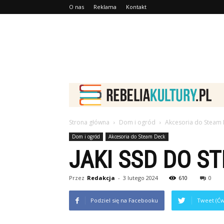
O nas
Reklama
Kontakt
Strona główna
Dom i ogród
Akcesoria do Steam
Dom i ogród
Akcesoria do Steam Deck
JAKI SSD DO S
Przez
Redakcja
-
3 lutego 2024
610
0
Podziel się na Facebooku
Tweet (Ćw