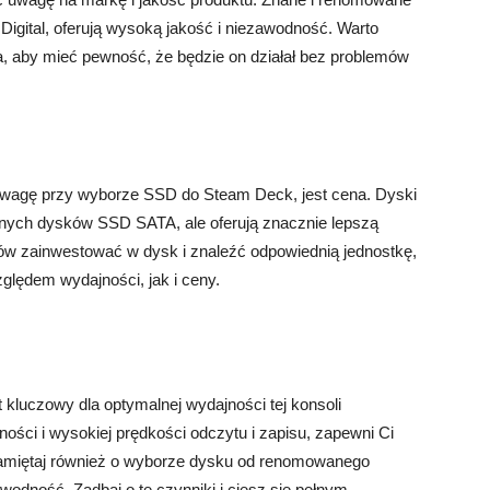
Digital, oferują wysoką jakość i niezawodność. Warto
, aby mieć pewność, że będzie on działał bez problemów
 uwagę przy wyborze SSD do Steam Deck, jest cena. Dyski
nych dysków SSD SATA, ale oferują znacznie lepszą
otów zainwestować w dysk i znaleźć odpowiednią jednostkę,
ględem wydajności, jak i ceny.
luczowy dla optymalnej wydajności tej konsoli
ści i wysokiej prędkości odczytu i zapisu, zapewni Ci
amiętaj również o wyborze dysku od renomowanego
awodność. Zadbaj o te czynniki i ciesz się pełnym