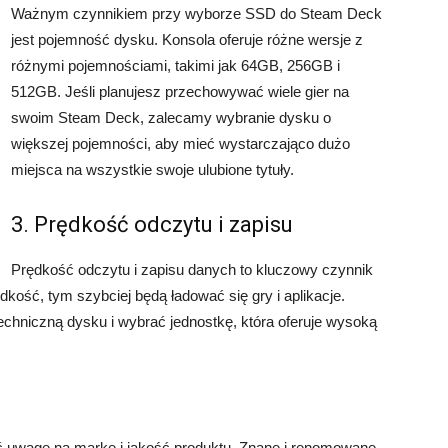
Ważnym czynnikiem przy wyborze SSD do Steam Deck
jest pojemność dysku. Konsola oferuje różne wersje z
różnymi pojemnościami, takimi jak 64GB, 256GB i
512GB. Jeśli planujesz przechowywać wiele gier na
swoim Steam Deck, zalecamy wybranie dysku o
większej pojemności, aby mieć wystarczająco dużo
miejsca na wszystkie swoje ulubione tytuły.
3. Prędkość odczytu i zapisu
Prędkość odczytu i zapisu danych to kluczowy czynnik
ość, tym szybciej będą ładować się gry i aplikacje.
echniczną dysku i wybrać jednostkę, która oferuje wysoką
 uwagę na markę i jakość produktu. Znane i renomowane