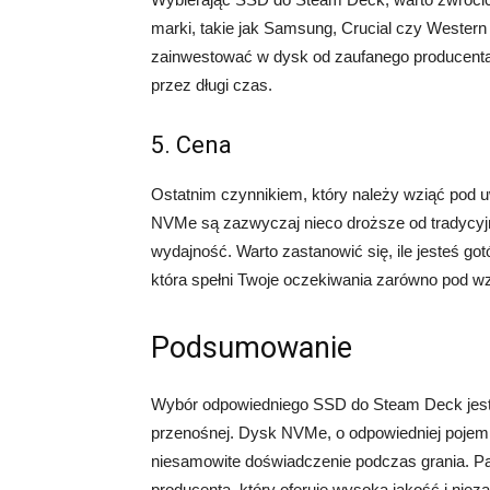
marki, takie jak Samsung, Crucial czy Western 
zainwestować w dysk od zaufanego producenta
przez długi czas.
5. Cena
Ostatnim czynnikiem, który należy wziąć pod
NVMe są zazwyczaj nieco droższe od tradycyj
wydajność. Warto zastanowić się, ile jesteś g
która spełni Twoje oczekiwania zarówno pod wz
Podsumowanie
Wybór odpowiedniego SSD do Steam Deck jest k
przenośnej. Dysk NVMe, o odpowiedniej pojemno
niesamowite doświadczenie podczas grania. P
producenta, który oferuje wysoką jakość i niez