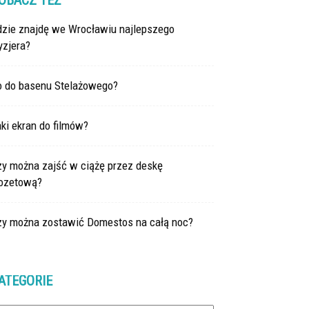
OBACZ TEŻ
dzie znajdę we Wrocławiu najlepszego
yzjera?
o do basenu Stelażowego?
ki ekran do filmów?
zy można zajść w ciążę przez deskę
lozetową?
zy można zostawić Domestos na całą noc?
ATEGORIE
tegorie