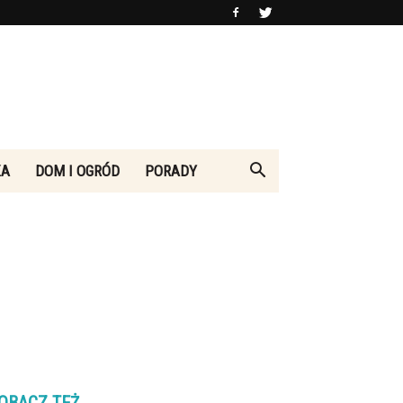
KA
DOM I OGRÓD
PORADY