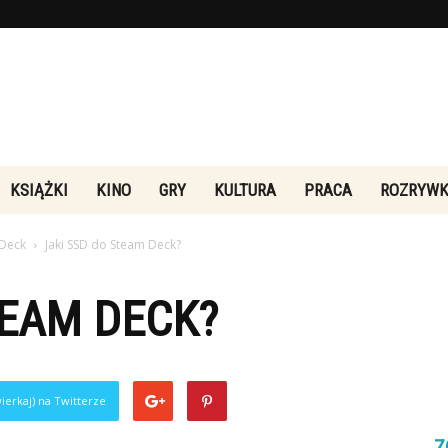
Rebeliakultury.pl
KSIĄŻKI
KINO
GRY
KULTURA
PRACA
ROZRYW
 Deck
Jaki SSD do Steam Deck?
TEAM DECK?
ierkaj) na Twitterze