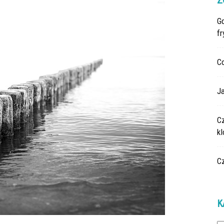
Z
G
fr
C
Ja
C
k
C
K
Ka