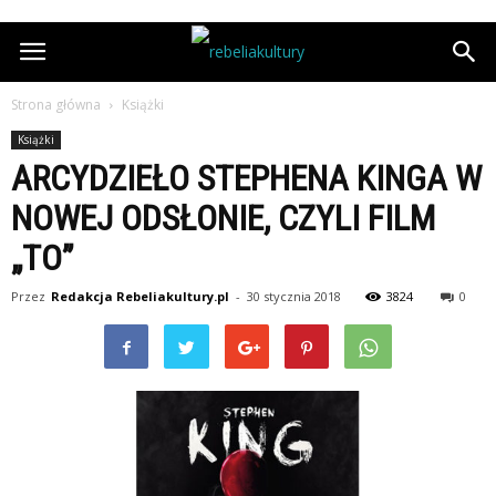
Strona główna
Książki
Książki
ARCYDZIEŁO STEPHENA KINGA W
NOWEJ ODSŁONIE, CZYLI FILM
„TO”
Przez
Redakcja Rebeliakultury.pl
-
30 stycznia 2018
3824
0