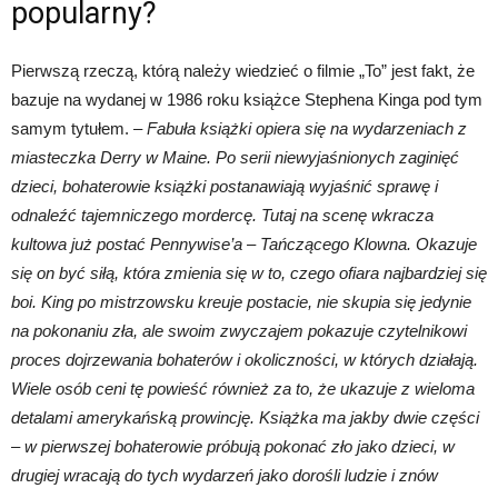
popularny?
Pierwszą rzeczą, którą należy wiedzieć o filmie „To” jest fakt, że
bazuje na wydanej w 1986 roku książce Stephena Kinga pod tym
samym tytułem.
– Fabuła książki opiera się na wydarzeniach z
miasteczka Derry w Maine. Po serii niewyjaśnionych zaginięć
dzieci, bohaterowie książki postanawiają wyjaśnić sprawę i
odnaleźć tajemniczego mordercę. Tutaj na scenę wkracza
kultowa już postać Pennywise’a – Tańczącego Klowna. Okazuje
się on być siłą, która zmienia się w to, czego ofiara najbardziej się
boi. King po mistrzowsku kreuje postacie, nie skupia się jedynie
na pokonaniu zła, ale swoim zwyczajem pokazuje czytelnikowi
proces dojrzewania bohaterów i okoliczności, w których działają.
Wiele osób ceni tę powieść również za to, że ukazuje z wieloma
detalami amerykańską prowincję. Książka ma jakby dwie części
– w pierwszej bohaterowie próbują pokonać zło jako dzieci, w
drugiej wracają do tych wydarzeń jako dorośli ludzie i znów