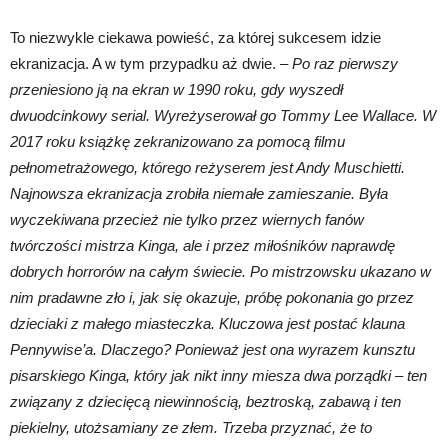
To niezwykle ciekawa powieść, za której sukcesem idzie
ekranizacja. A w tym przypadku aż dwie. –
Po raz pierwszy
przeniesiono ją na ekran w 1990 roku, gdy wyszedł
dwuodcinkowy serial. Wyreżyserował go Tommy Lee Wallace. W
2017 roku książkę zekranizowano za pomocą filmu
pełnometrażowego, którego reżyserem jest Andy Muschietti.
Najnowsza ekranizacja zrobiła niemałe zamieszanie. Była
wyczekiwana przecież nie tylko przez wiernych fanów
twórczości mistrza Kinga, ale i przez miłośników naprawdę
dobrych horrorów na całym świecie. Po mistrzowsku ukazano w
nim pradawne zło i, jak się okazuje, próbę pokonania go przez
dzieciaki z małego miasteczka. Kluczowa jest postać klauna
Pennywise’a. Dlaczego? Ponieważ jest ona wyrazem kunsztu
pisarskiego Kinga, który jak nikt inny miesza dwa porządki – ten
związany z dziecięcą niewinnością, beztroską, zabawą i ten
piekielny, utożsamiany ze złem. Trzeba przyznać, że to